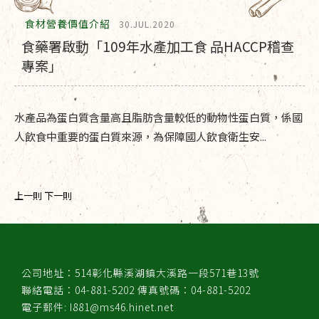
食材營養價值介紹
30.JUL.2020
食藥署啟動「109年水產加工食 品HACCP稽查
專案」
水產品為蛋白質含量高且脂肪含量較低的動物性蛋白質，係國
人飲食中重要的蛋白質來源，為保障國人飲食衛生安...
上一則
下一則
公司地址：514彰化縣溪湖鎮大溪路一段571巷13號
聯絡電話：04-881-5202 傳真號碼：04-881-5202
電子郵件: I881@ms46.hinet.net