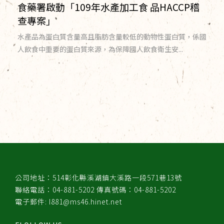
食藥署啟動「109年水產加工食 品HACCP稽
查專案」
水產品為蛋白質含量高且脂肪含量較低的動物性蛋白質，係國
人飲食中重要的蛋白質來源，為保障國人飲食衛生安...
公司地址：514彰化縣溪湖鎮大溪路一段571巷13號
聯絡電話：04-881-5202 傳真號碼：04-881-5202
電子郵件: I881@ms46.hinet.net